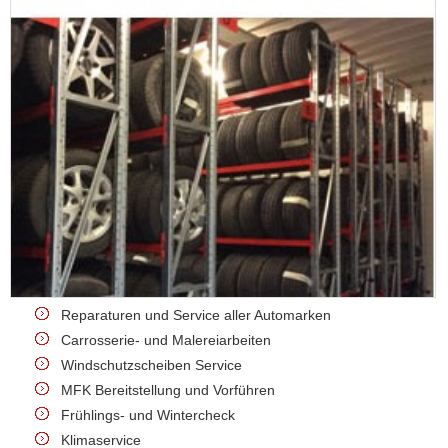
Reparaturen und Service aller Automarken
Carrosserie- und Malereiarbeiten
Windschutzscheiben Service
MFK Bereitstellung und Vorführen
Frühlings- und Wintercheck
Klimaservice